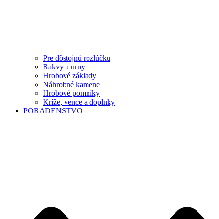
Pre dôstojnú rozlúčku
Rakvy a urny
Hrobové základy
Náhrobné kamene
Hrobové pomníky
Kríže, vence a doplnky
PORADENSTVO