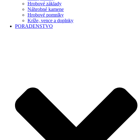
Hrobové základy
Náhrobné kamene
Hrobové pomníky
Kríže, vence a doplnky
PORADENSTVO