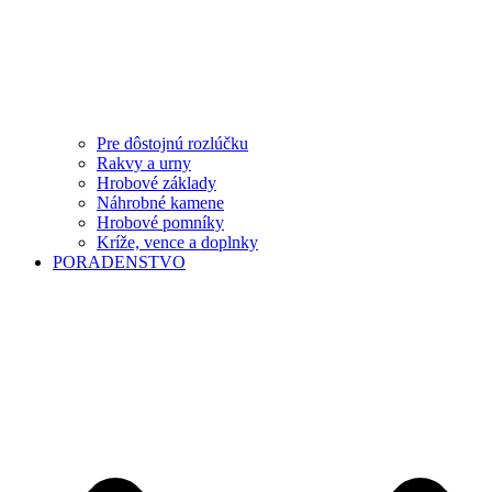
Pre dôstojnú rozlúčku
Rakvy a urny
Hrobové základy
Náhrobné kamene
Hrobové pomníky
Kríže, vence a doplnky
PORADENSTVO