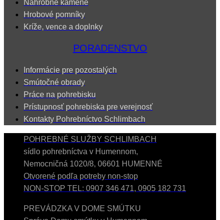
Náhrobné kamene
Hrobové pomníky
Kríže, vence a doplnky
PORADENSTVO
Informácie pre pozostalých
Smútočné obrady
Práce na pohrebisku
Prístupnosť pohrebiska pre verejnosť
Kontakty Pohrebníctvo Schlimbach
POHREBNÉ SLUŽBY SCHLIMBACH
sídlo pohrebníctva v Humennom,
Nemocničná 1020/8, 06601 HUMENNÉ
Otvorené podľa potreby non-stop
NON-STOP TEL: 0907 346 471, 0905 182 731
PREVÁDZKA V DOME SMÚTKU