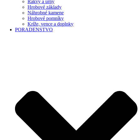
Rakvy a urny
Hrobové základy
Náhrobné kamene
Hrobové pomníky
Kríže, vence a doplnky
PORADENSTVO